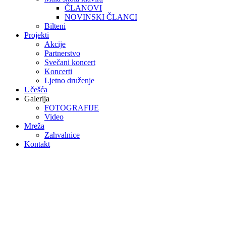
ČLANOVI
NOVINSKI ČLANCI
Bilteni
Projekti
Akcije
Partnerstvo
Svečani koncert
Koncerti
Ljetno druženje
Učešća
Galerija
FOTOGRAFIJE
Video
Mreža
Zahvalnice
Kontakt