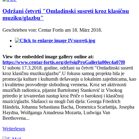
Održani četvrti "Omladinski susreti kroz klasičnu
muziku/glazbu"
Geschrieben von: Centar Fortis am
18. März 2018
.
View the embedded image gallery online at:
https://www.centar-fortis.org/de#sigProGalleria00ec4a07f0
U subotu 17.3.2018. godine, održani su četvrti "Omladinski susreti
kroz klasičnu muziku/glazbu".U fokusu samog projekta bila je
promocija kulture i kulturnih dešavanju u lokalnim zajednicama, kao
i kvalitetno provođenje slobodnog vremena. Kroz set aktivnosti
muzičkih radionica, pijanist Bartolomej Stanković iz Visokog
priredio je izvanredan nastup kroz Priče o baroknoj i klasičnoj
muzici/glazbi. Slušaoci su mogli čuti djela: Georga Friedrich
Händela, Johanna Sebastiana Bacha, Domenica Scarlattija, Josepha
Haydna, Wolfganga Amadeusa Mozarta, Ludwiga Van
Beethovena...
Weiterlesen