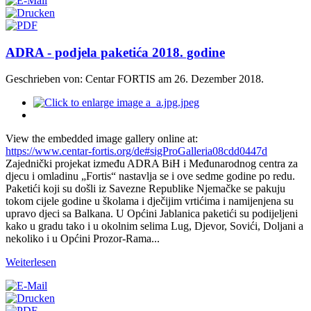
ADRA - podjela paketića 2018. godine
Geschrieben von: Centar FORTIS am
26. Dezember 2018
.
View the embedded image gallery online at:
https://www.centar-fortis.org/de#sigProGalleria08cdd0447d
Zajednički projekat između ADRA BiH i Međunarodnog centra za
djecu i omladinu „Fortis“ nastavlja se i ove sedme godine po redu.
Paketići koji su došli iz Savezne Republike Njemačke se pakuju
tokom cijele godine u školama i dječijim vrtićima i namijenjena su
upravo djeci sa Balkana. U Općini Jablanica paketići su podijeljeni
kako u gradu tako i u okolnim selima Lug, Djevor, Sovići, Doljani a
nekoliko i u Općini Prozor-Rama...
Weiterlesen