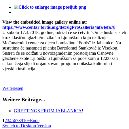
View the embedded image gallery online at:
https://www.centar-fortis.org/de#sigProGalleria4afa4efa78
U subotu 17.3.2018. godine, održat će se četvrti "Omladinski susreti
kroz klasičnu glazbu/muziku" u Ljubuškom koju realizuje
Međunarodni centar za djecu i omladinu "Fortis" iz Jablanice. Na
susretima će nastupati pijanist Bartolomej Stanković iz Visokog.
Susreti će se održati u novoizgrađenim prostorijama Osnovne
glazbene škole Ljubuški u Ljubuškom sa početkom u 12:00 sati
nakon čega slijedi organizovani program obilaska kulturnih i
vjerskih institucija...
Weiterlesen
Weitere Beiträge...
GREETINGS FROM JABLANICA!
1
2
3
4
5
6
7
8
9
10
»
Ende
Switch to Desktop Version