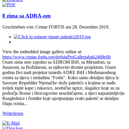
8 zima sa ADRA-om
Geschrieben von: Centar FORTIS am
28. Dezember 2019
.
View the embedded image gallery online at:
https://www.centar-fortis.org/de#sigProGalleriabab2468e08
Osam zima smo zajedno sa ADROM BiH, sa Mirsadom, sa
Junuzom, sa Božidarom, sa njihovim divnim projektom. Osam
godina živi mali projekat između ADRE BiH i Međunarodnog
centra za djecu i omladinu "Fortis". Kako samo detaljno djeca iz
Savezne Republike Njemačke slože paketiće u kojima se nađu
uvijek tople kape i rukavice, neobične igrice, slagalice koje su za
područje Bosne i Hercegovine neuobičajene, a djeci najzanimljivije.
Razglednice i čestitke koje upotpunjuju svaki paketić se detaljno
čitaju svima...
Weiterlesen