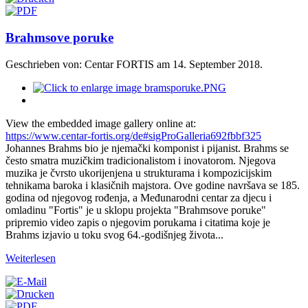
Brahmsove poruke
Geschrieben von: Centar FORTIS am
14. September 2018
.
View the embedded image gallery online at:
https://www.centar-fortis.org/de#sigProGalleria692fbbf325
Johannes Brahms bio je njemački komponist i pijanist. Brahms se
često smatra muzičkim tradicionalistom i inovatorom. Njegova
muzika
je čvrsto ukorijenjena u strukturama i kompozicijskim
tehnikama baroka i klasičnih majstora. Ove godine navršava se 185.
godina od njegovog rođenja, a Međunarodni centar za djecu i
omladinu "Fortis" je u sklopu projekta "Brahmsove poruke"
pripremio video zapis o njegovim porukama i citatima koje je
Brahms izjavio u toku svog 64.-godišnjeg života...
Weiterlesen