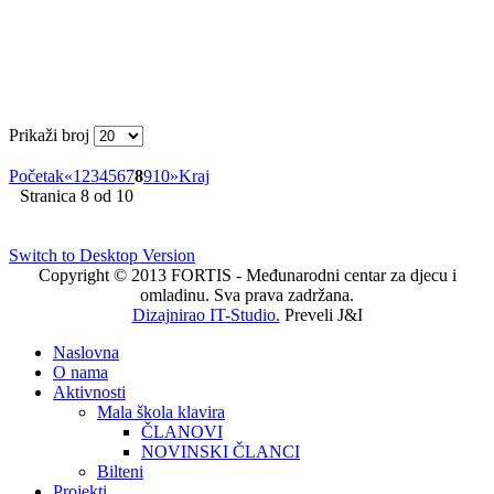
Prikaži broj
Početak
«
1
2
3
4
5
6
7
8
9
10
»
Kraj
Stranica 8 od 10
Switch to Desktop Version
Copyright © 2013 FORTIS - Međunarodni centar za djecu i
omladinu. Sva prava zadržana.
Dizajnirao IT-Studio.
Preveli J&I
Naslovna
O nama
Aktivnosti
Mala škola klavira
ČLANOVI
NOVINSKI ČLANCI
Bilteni
Projekti