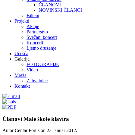
ČLANOVI
NOVINSKI ČLANCI
Bilteni
Projekti
Akcije
Partnerstvo
Svečani koncert
Koncerti
Ljetno druženje
Učešća
Galerija
FOTOGRAFIJE
Video
Mreža
Zahvalnice
Kontakt
Članovi Male škole klavira
Autor Centar Fortis on
23 Januar 2012
.