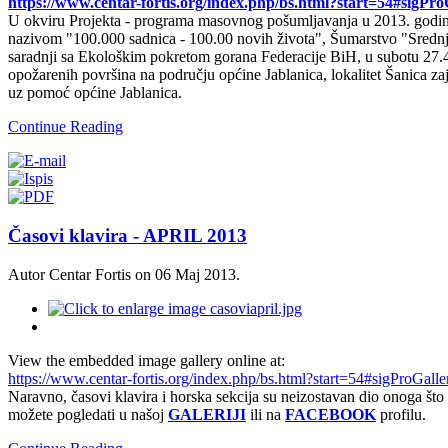
https://www.centar-fortis.org/index.php/bs.html?start=54#sigPr
U okviru Projekta - programa masovnog pošumljavanja u 2013. godin
nazivom "100.000 sadnica - 100.00 novih života", Šumarstvo "Srednj
saradnji sa Ekološkim pokretom gorana Federacije BiH, u subotu 27.4
opožarenih površina na području općine Jablanica, lokalitet Šanica zaj
uz pomoć općine Jablanica.
Continue Reading
Časovi klavira - APRIL 2013
Autor Centar Fortis on
06 Maj 2013
.
View the embedded image gallery online at:
https://www.centar-fortis.org/index.php/bs.html?start=54#sigProGall
Naravno, časovi klavira i horska sekcija su neizostavan dio onoga što
možete pogledati u našoj
GALERIJI
ili na
FACEBOOK
profilu.