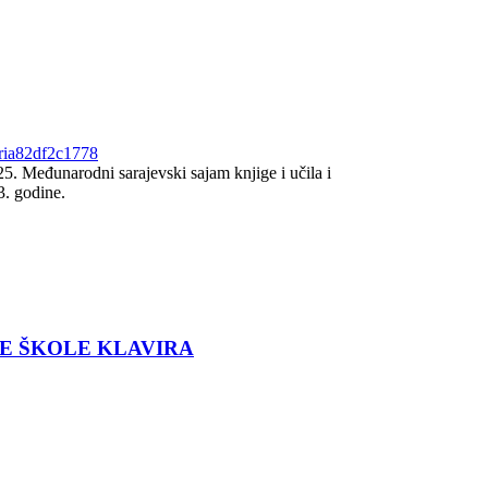
eria82df2c1778
25. Međunarodni sarajevski sajam knjige i učila i
3. godine.
E ŠKOLE KLAVIRA