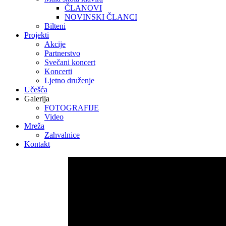
ČLANOVI
NOVINSKI ČLANCI
Bilteni
Projekti
Akcije
Partnerstvo
Svečani koncert
Koncerti
Ljetno druženje
Učešća
Galerija
FOTOGRAFIJE
Video
Mreža
Zahvalnice
Kontakt