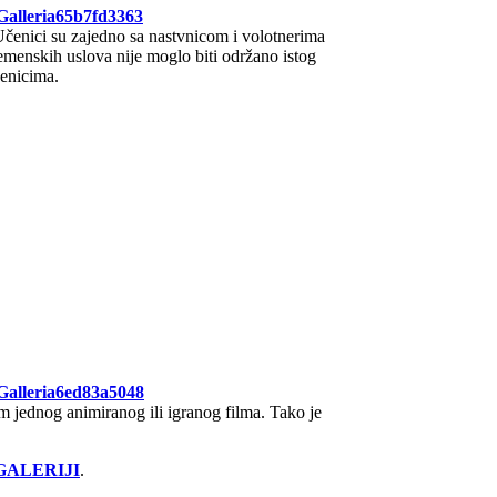
oGalleria65b7fd3363
Učenici su zajedno sa nastvnicom i volotnerima
emenskih uslova nije moglo biti održano istog
čenicima.
oGalleria6ed83a5048
 jednog animiranog ili igranog filma. Tako je
GALERIJI
.