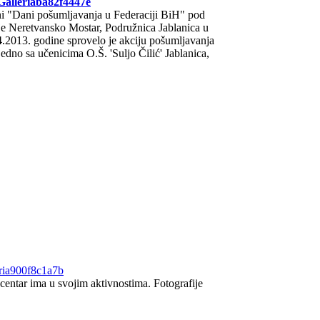
oGalleriaba82f4447e
i "Dani pošumljavanja u Federaciji BiH" pod
e Neretvansko Mostar, Podružnica Jablanica u
.2013. godine sprovelo je akciju pošumljavanja
edno sa učenicima O.Š. 'Suljo Čilić' Jablanica,
eria900f8c1a7b
 centar ima u svojim aktivnostima. Fotografije