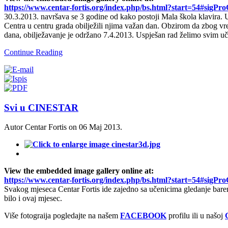
https://www.centar-fortis.org/index.php/bs.html?start=54#sigPr
30.3.2013. navršava se 3 godine od kako postoji Mala škola klavira. 
Centra u centru grada obilježili njima važan dan. Obzirom da zbog vr
dana, obilježavanje je održano 7.4.2013. Uspješan rad želimo svim u
Continue Reading
Svi u CINESTAR
Autor Centar Fortis on
06 Maj 2013
.
View the embedded image gallery online at:
https://www.centar-fortis.org/index.php/bs.html?start=54#sigPr
Svakog mjeseca Centar Fortis ide zajedno sa učenicima gledanje barem
bilo i ovaj mjesec.
Više fotograija pogledajte na našem
FACEBOOK
profilu ili u našoj