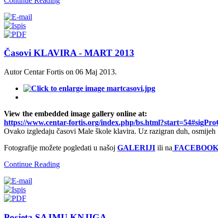
Continue Reading
Časovi KLAVIRA - MART 2013
Autor Centar Fortis on
06 Maj 2013
.
View the embedded image gallery online at:
https://www.centar-fortis.org/index.php/bs.html?start=54#sigPr
Ovako izgledaju časovi Male škole klavira. Uz razigran duh, osmijeh 
Fotografije možete pogledati u našoj
GALERIJI
ili na
FACEBOO
Continue Reading
Posjeta SAJMU KNJIGA