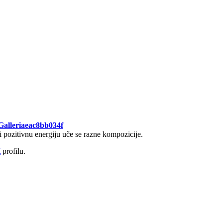
oGalleriaeac8bb034f
i pozitivnu energiju uče se razne kompozicije.
K
profilu.