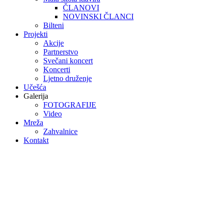
ČLANOVI
NOVINSKI ČLANCI
Bilteni
Projekti
Akcije
Partnerstvo
Svečani koncert
Koncerti
Ljetno druženje
Učešća
Galerija
FOTOGRAFIJE
Video
Mreža
Zahvalnice
Kontakt