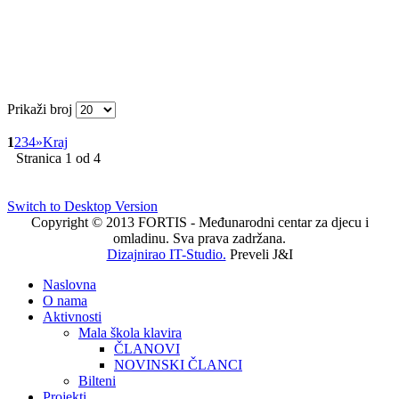
Prikaži broj
1
2
3
4
»
Kraj
Stranica 1 od 4
Switch to Desktop Version
Copyright © 2013 FORTIS - Međunarodni centar za djecu i
omladinu. Sva prava zadržana.
Dizajnirao IT-Studio.
Preveli J&I
Naslovna
O nama
Aktivnosti
Mala škola klavira
ČLANOVI
NOVINSKI ČLANCI
Bilteni
Projekti