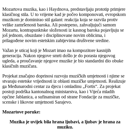
Mozartova muzika, kao i Haydnova, predstavljaju prototip primjere
klasičnog stila. U to vrijeme kad je počeo komponovati, evropskom
muzikom je dominirao stil galant: reakcija koja se razvila protiv
velike zamršenosti baroka. Ali postepeno, zahvaljujući samom
Mozartu, kontrapunktske složenosti iz kasnog baroka pojavljuju se
još jednom, obuzdane i disciplinovane novim oblicima, i
prilagođene novim estetskim zahtjevima društvene sredine.
Važan je uticaj koji je Mozart imao na kompozitore kasnijih
generacija. Nakon njegove smrti došlo je do porasta njegovog
ugleda, a proučavanje njegove muzike je bio standardni dio obuke
klasičnih muzičara.
Projekat značajno doprinosi razvoju muzičkih umjetnosti i njime se
stvaraju estetske vrijednosti iz oblasti muzičke umjetnosti. Realizuje
ga Međunarodni centar za djecu i omladinu „Fortis“. Za projekat
postoji podrška kantonalnog ministarstva, kao i Vijeća mladih
općine Jablanica, a sufinansiran od strane Fondacije za muzičke,
scenske i likovne umjetnosti Sarajevo.
Mozartove poruke:
Muzika je uvijek bila hrana ljubavi, a ljubav je hrana za
muziku.