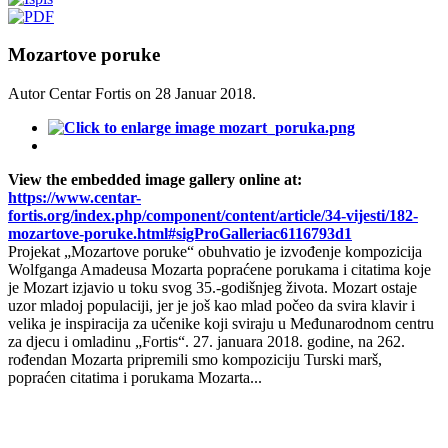
Mozartove poruke
Autor Centar Fortis on
28 Januar 2018
.
View the embedded image gallery online at:
https://www.centar-
fortis.org/index.php/component/content/article/34-vijesti/182-
mozartove-poruke.html#sigProGalleriac6116793d1
Projekat „Mozartove poruke“ obuhvatio je izvođenje kompozicija
Wolfganga Amadeusa Mozarta popraćene porukama i citatima koje
je Mozart izjavio u toku svog 35.-godišnjeg života. Mozart ostaje
uzor mladoj populaciji, jer je još kao mlad počeo da svira klavir i
velika je inspiracija za učenike koji sviraju u Međunarodnom centru
za djecu i omladinu „Fortis“. 27. januara 2018. godine, na 262.
rođendan Mozarta pripremili smo kompoziciju Turski marš,
popraćen citatima i porukama Mozarta...