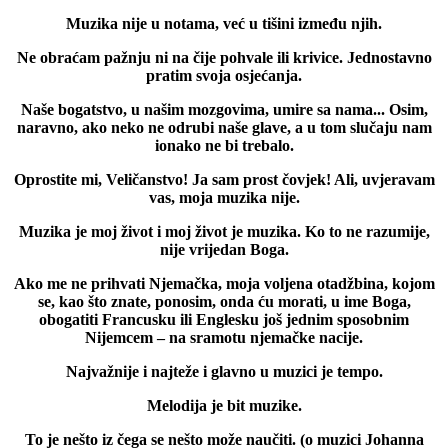
Muzika nije u notama, već u tišini između njih.
Ne obraćam pažnju ni na čije pohvale ili krivice. Jednostavno
pratim svoja osjećanja.
Naše bogatstvo, u našim mozgovima, umire sa nama... Osim,
naravno, ako neko ne odrubi naše glave, a u tom slučaju nam
ionako ne bi trebalo.
Oprostite mi, Veličanstvo! Ja sam prost čovjek! Ali, uvjeravam
vas, moja muzika nije.
Muzika je moj život i moj život je muzika. Ko to ne razumije,
nije vrijedan Boga.
Ako me ne prihvati Njemačka, moja voljena otadžbina, kojom
se, kao što znate, ponosim, onda ću morati, u ime Boga,
obogatiti Francusku ili Englesku još jednim sposobnim
Nijemcem – na sramotu njemačke nacije.
Najvažnije i najteže i glavno u muzici je tempo.
Melodija je bit muzike.
To je nešto iz čega se nešto može naučiti. (o muzici Johanna