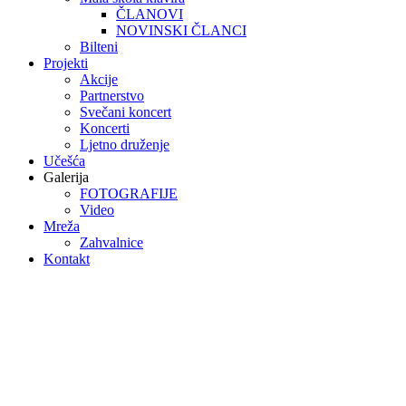
ČLANOVI
NOVINSKI ČLANCI
Bilteni
Projekti
Akcije
Partnerstvo
Svečani koncert
Koncerti
Ljetno druženje
Učešća
Galerija
FOTOGRAFIJE
Video
Mreža
Zahvalnice
Kontakt